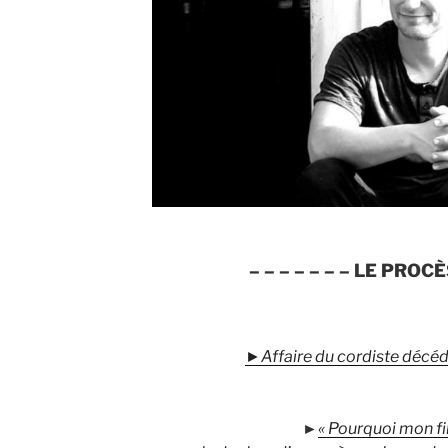
– – – – – – –
LE PROCÈ
►Affaire du cordiste décéd
►
« Pourquoi mon fil