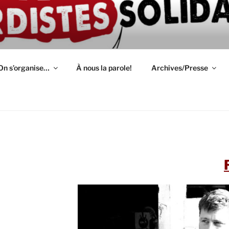
ION D'AUTODÉFENSE 
épendant(e)s : lutte, entraide, partage d'infos et témoignage
S
On s’organise…
À nous la parole!
Archives/Presse