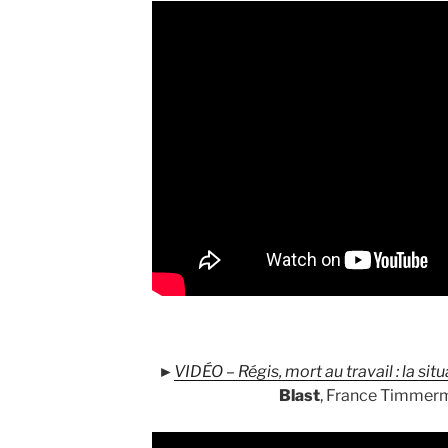
►
VID
ÉO – Régis, mort au travail : la s
Blast
, France Timmerm