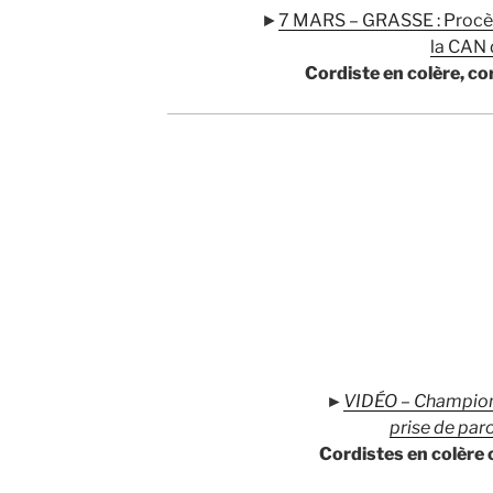
►
7 MARS – GRASSE : Procès 
la CAN 
Cordiste en colère, co
►
VID
ÉO – Champion
prise de par
Cordistes en colère 