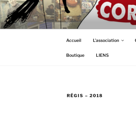
Aller
au
ASSOCIAT
contenu
Intérimaires, embauché(e)s, ind
principal
CORDISTE
Accueil
L’association
Boutique
LIENS
RÉGIS – 2018