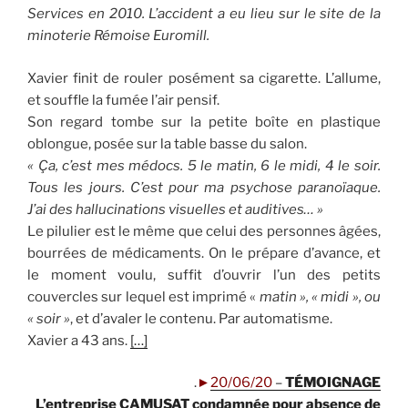
Services en 2010. L’accident a eu lieu sur le site de la
minoterie Rémoise Euromill.
Xavier finit de rouler posément sa cigarette. L’allume,
et souffle la fumée l’air pensif.
Son regard tombe sur la petite boîte en plastique
oblongue, posée sur la table basse du salon.
« Ça, c’est mes médocs. 5 le matin, 6
le midi, 4
le soir.
Tous les jours. C’est pour ma
psychose paranoïaque.
J’ai des hallucinations visuelles et auditives… »
Le pilulier est le même que celui des personnes âgées,
bourrées de médicaments. On le prépare d’avance, et
le moment voulu, suffit d’ouvrir l’un des petits
couvercles sur lequel est imprimé «
matin », « midi », ou
« soir »
, et d’avaler le contenu. Par automatisme.
Xavier a 43 ans.
[…]
.
►
20/06/20
–
TÉMOIGNAGE
L’entreprise CAMUSAT condamnée pour absence de