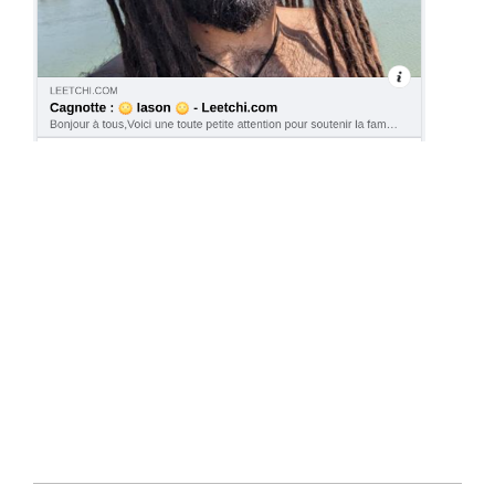
.
.
.
.
.
.