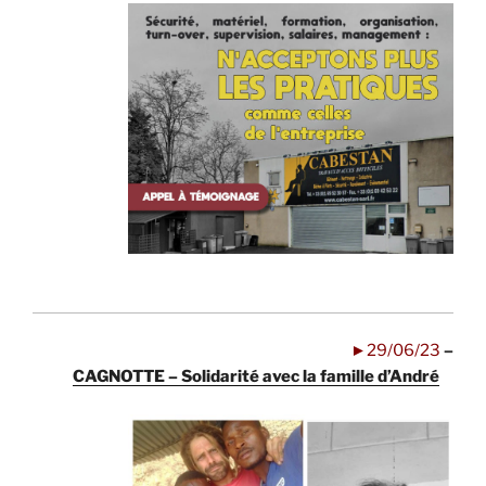
.
.
.
.
.
.
.
.
.
.
►29/06/23
–
CAGNOTTE – Solidarité avec la famille d’André
‘A
.
.