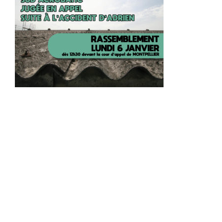
.
..
.
..
.