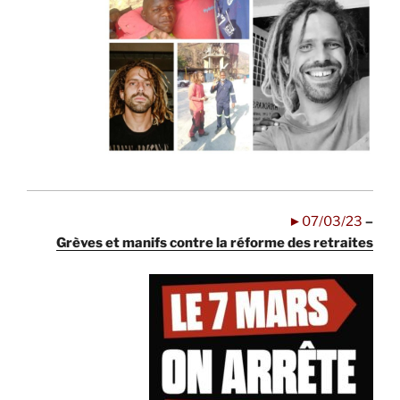
.
.
.
..
►07/03/23
–
Grèves et manifs contre la réforme des retraites
..
..
.
.