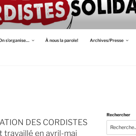
ION D'AUTODÉFENSE 
épendant(e)s : lutte, entraide, partage d'infos et témoignage
S
On s’organise…
À nous la parole!
Archives/Presse
Rechercher
ATION DES CORDISTES
 travaillé en avril-mai