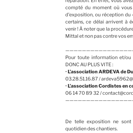
réparation. En effet, vous av
compté du moment où vous a
d’exposition, ou réception du c
certains, ce délai arrivent à
venir ! À noter que la procédu
Mittal et non pas contre vos e
————————————————
Pour toute information et/o
DONC AU PLUS VITE :
•
L’association ARDEVA de D
03.28.51.16.87 / ardeva5962@
•
L’association Cordistes en co
06 14 70 89 32 / contact@cord
————————————————
De telle exposition ne son
quotidien des chantiers.