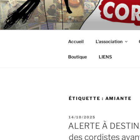
Aller
au
ASSOCIAT
contenu
Intérimaires, embauché(e)s, ind
principal
CORDISTE
Accueil
L’association
Boutique
LIENS
ÉTIQUETTE :
AMIANTE
PUBLIÉ
14/10/2025
LE
ALERTE À DESTIN
des cordistes ayant