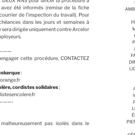
ez DEUX ANS pour lancer la procédure à
vez été informés (remise de la fiche
AMBR
ourrier de l’inspection du travail). Pour
 échéances dans les jours et semaines à
F
M
re sera dirigée uniquement contre Arcelor
mployeurs.
P
———
F
u engager cette procédure, CONTACTEZ
DI
LI
unkerque
:
orange.fr
lère, cordistes solidaires
:
istesencolere.fr
V
———-
J
L
É
PIE
t malheureusement pas isolés dans le
GÉR