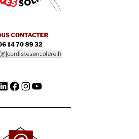
OUS CONTACTER
06 14 70 89 32
[@]cordistesencolere.fr
LinkedIn
Facebook
Instagram
YouTube