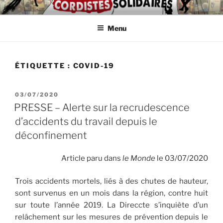
Aller
ASSOCIATION
Intérimaires, embauché(e)s, indépendant(e)s : lutte, entraide,
au
partage d'infos et témoignages
D'AUTODÉFENSE DE
Menu
contenu
principal
CORDISTES
ÉTIQUETTE :
COVID-19
PUBLIÉ
03/07/2020
LE
PRESSE – Alerte sur la recrudescence
d’accidents du travail depuis le
déconfinement
Article paru dans
le Monde
le 03/07/2020
Trois accidents mortels, liés à des chutes de hauteur,
sont survenus en un mois dans la région, contre huit
sur toute l’année 2019. La Direccte s’inquiète d’un
relâchement sur les mesures de prévention depuis le