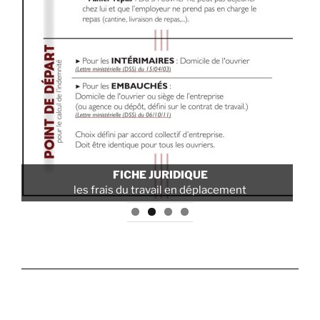
FI
POLITIQUE SANTÉ ET SÉCURITÉ
uti
pour les travaux sur cordes