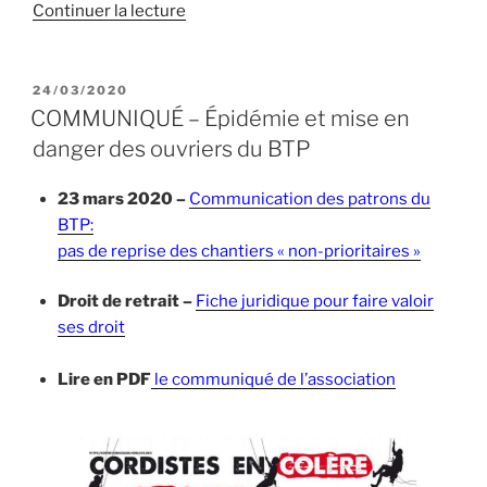
de
Continuer la lecture
« COMMUNIQUÉ
–
Réactions
PUBLIÉ
24/03/2020
LE
au
COMMUNIQUÉ – Épidémie et mise en
guide
danger des ouvriers du BTP
publié
par
23 mars 2020 –
Communication des patrons du
l’OPPBTP »
BTP:
pas de reprise des chantiers « non-prioritaires »
Droit de retrait –
Fiche juridique pour faire valoir
ses droit
.
Lire en PDF
le communiqué de l’association