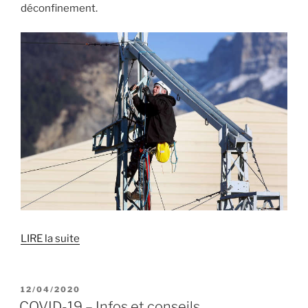
déconfinement.
LIRE la suite
PUBLIÉ
12/04/2020
LE
COVID-19 – Infos et conseils