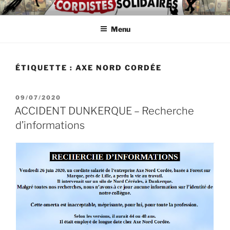
Aller
ASSOCIATION
Intérimaires, embauché(e)s, indépendant(e)s : lutte, entraide,
au
partage d'infos et témoignages
D'AUTODÉFENSE DE
Menu
contenu
principal
CORDISTES
ÉTIQUETTE :
AXE NORD CORDÉE
PUBLIÉ
09/07/2020
LE
ACCIDENT DUNKERQUE – Recherche
d’informations