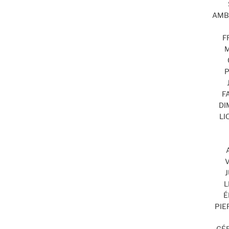
AMBR
F
M
P
F
DI
LI
V
J
L
É
PIE
GÉR