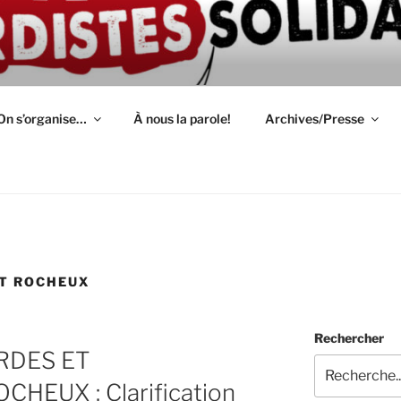
ION D'AUTODÉFENSE 
épendant(e)s : lutte, entraide, partage d'infos et témoignage
S
On s’organise…
À nous la parole!
Archives/Presse
T ROCHEUX
Rechercher
RDES ET
EUX : Clarification