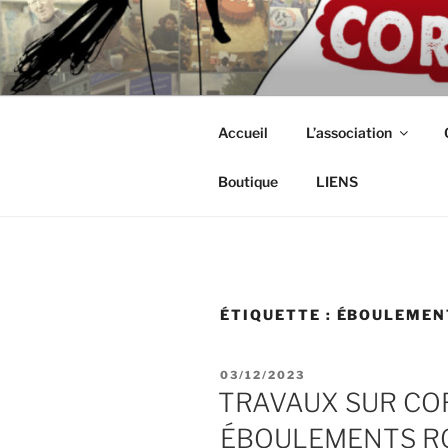
Aller
au
ASSOCIAT
contenu
Intérimaires, embauché(e)s, ind
principal
CORDISTE
Accueil
L’association
Boutique
LIENS
ÉTIQUETTE :
ÉBOULEMEN
PUBLIÉ
03/12/2023
LE
TRAVAUX SUR CO
ÉBOULEMENTS ROCH