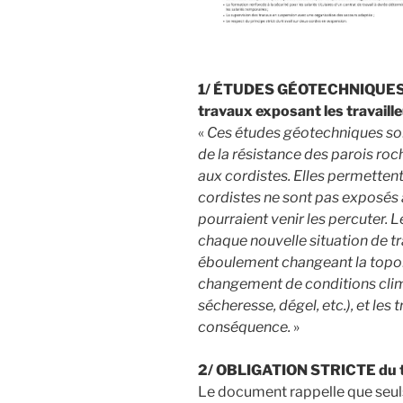
1/ ÉTUDES GÉOTECHNIQUES n
travaux exposant les travaill
«
Ces études géotechniques so
de la résistance des parois ro
aux cordistes. Elles permetten
cordistes ne sont pas exposés 
pourraient venir les percuter. 
chaque nouvelle situation de tr
éboulement changeant la topolog
changement de conditions clim
sécheresse, dégel, etc.), et les
conséquence.
»
2/ OBLIGATION STRICTE du tr
Le document rappelle que seuls