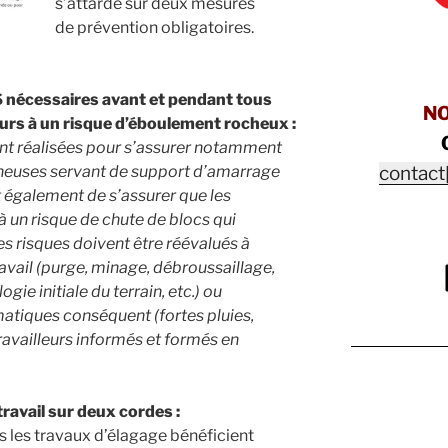
s’attarde sur deux mesures
de prévention obligatoires.
écessaires avant et pendant tous
N
eurs à un risque d’éboulement rocheux :
nt réalisées pour s’assurer notamment
cheuses servant de support d’amarrage
contact
t également de s’assurer que les
à un risque de chute de blocs qui
Les risques doivent être réévalués à
avail (purge, minage, débroussaillage,
ie initiale du terrain, etc.) ou
atiques conséquent (fortes pluies,
 travailleurs informés et formés en
avail sur deux cordes :
 les travaux d’élagage bénéficient