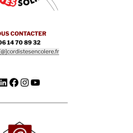
OUS CONTACTER
06 14 70 89 32
[@]cordistesencolere.fr
LinkedIn
Facebook
Instagram
YouTube