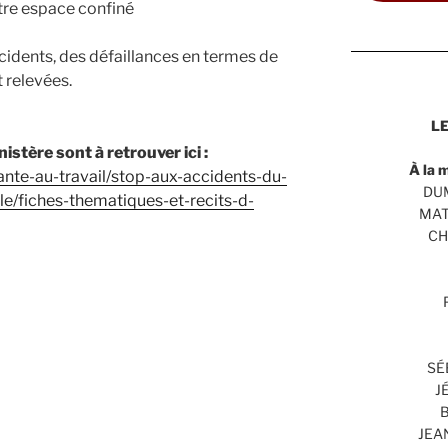
utre espace confiné
ccidents, des défaillances en termes de
 relevées.
LE
stère sont à retrouver ici :
À la 
/sante-au-travail/stop-aux-accidents-du-
DUM
cle/fiches-thematiques-et-recits-d-
MAT
CH
SÉ
J
B
JEA