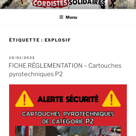
Aller
ASSOCIATION
Intérimaires, embauché(e)s, indépendant(e)s : lutte, entraide,
au
partage d'infos et témoignages
D'AUTODÉFENSE DE
Menu
contenu
principal
CORDISTES
ÉTIQUETTE :
EXPLOSIF
PUBLIÉ
10/01/2022
LE
FICHE RÉGLEMENTATION – Cartouches
pyrotechniques P2