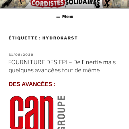
Aller
ASSOCIATION
Intérimaires, embauché(e)s, indépendant(e)s : lutte, entraide,
au
partage d'infos et témoignages
D'AUTODÉFENSE DE
Menu
contenu
principal
CORDISTES
ÉTIQUETTE :
HYDROKARST
PUBLIÉ
31/08/2020
LE
FOURNITURE DES EPI – De l’inertie mais
quelques avancées tout de même.
DES AVANCÉES :