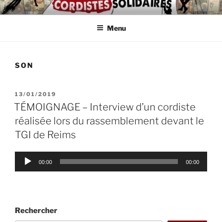
Aller
ASSOCIATION
Intérimaires, embauché(e)s, indépendant(e)s : lutte, entraide,
au
partage d'infos et témoignages
D'AUTODÉFENSE DE
Menu
contenu
principal
CORDISTES
SON
PUBLIÉ
13/01/2019
LE
TÉMOIGNAGE – Interview d’un cordiste
réalisée lors du rassemblement devant le
TGI de Reims
Lecteur
00:00
00:00
audio
Rechercher