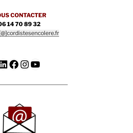
OUS CONTACTER
06 14 70 89 32
[@]cordistesencolere.fr
LinkedIn
Facebook
Instagram
YouTube