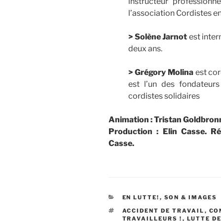
instructeur professionn
l’association Cordistes en
> Solène Jarnot
est inter
deux ans.
> Grégory Molina
est cord
est l’un des fondateurs
cordistes solidaires
Animation : Tristan Goldbronn
Production : Elin Casse. Ré
Casse.
CATÉGORIES
EN LUTTE!
,
SON & IMAGES
ÉTIQUETTES
ACCIDENT DE TRAVAIL
,
CO
TRAVAILLEURS !
,
LUTTE D