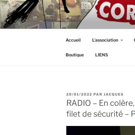
Aller
au
ASSOCIAT
contenu
Intérimaires, embauché(e)s, ind
principal
CORDISTE
Accueil
L’association
Boutique
LIENS
PUBLIÉ
20/01/2022
PAR
JACQUES
LE
RADIO – En colère, 
filet de sécurité –