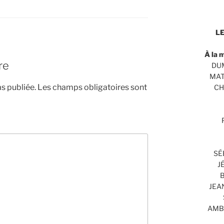
LE
À la 
re
DUM
MAT
s publiée.
Les champs obligatoires sont
CH
SÉ
J
B
JEA
AMBR