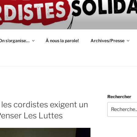
ION D'AUTODÉFENSE 
épendant(e)s : lutte, entraide, partage d'infos et témoignage
S
On s’organise…
À nous la parole!
Archives/Presse
Rechercher
les cordistes exigent un
 Penser Les Luttes