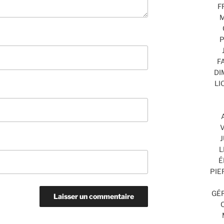
F
M
P
F
DI
LI
V
J
L
É
PIE
GÉR