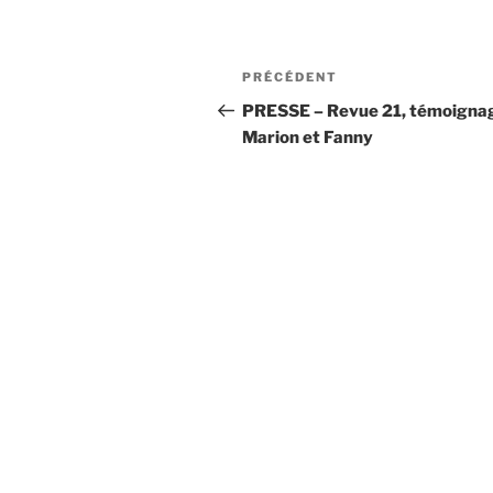
Navigation
Article
PRÉCÉDENT
de
précédent
PRESSE – Revue 21, témoigna
Marion et Fanny
l’article