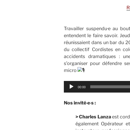
R
Travailler suspendu·e au bout
entendent le faire savoir. Jeud
réunissaient dans un bar du 2
du collectif Cordistes en colè
accidents dramatiques : un
s’organiser pour défendre ses
micro
Lecteur
00:00
audio
Nos invité‧e‧s :
> Charles Lanza
est cordi
également Opérateur et