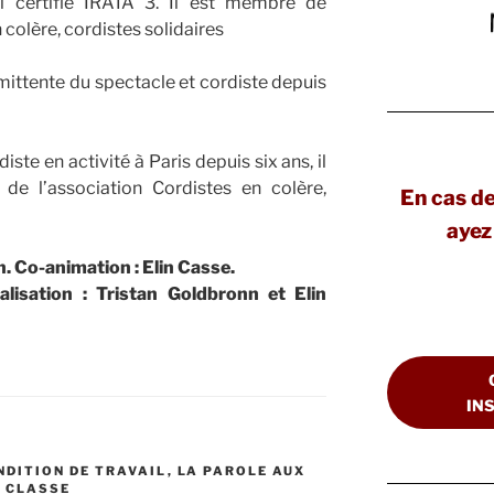
el certifié IRATA 3. Il est membre de
diminuer
 colère, cordistes solidaires
le
volume.
mittente du spectacle et cordiste depuis
iste en activité à Paris depuis six ans, il
 de l’association Cordistes en colère,
En cas d
ayez 
. Co-animation : Elin Casse.
alisation : Tristan Goldbronn et Elin
IN
NDITION DE TRAVAIL
,
LA PAROLE AUX
E CLASSE