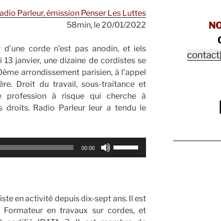
adio Parleur, émission Penser Les Luttes
N
58min, le 20/01/2022
 d’une corde n’est pas anodin, et iels
contact
i 13 janvier, une dizaine de cordistes se
0ème arrondissement parisien, à l’appel
re. Droit du travail, sous-traitance et
e profession à risque qui cherche à
 droits. Radio Parleur leur a tendu le
Utilisez
00:00
les
flèches
haut/bas
pour
ste en activité depuis dix-sept ans. Il est
augmenter
 Formateur en travaux sur cordes, et
ou