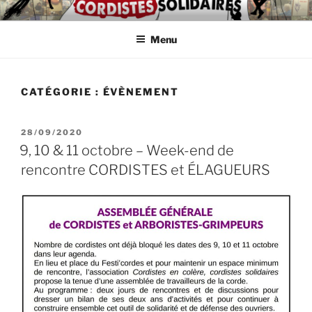
Aller
ASSOCIATION
Intérimaires, embauché(e)s, indépendant(e)s : lutte, entraide,
au
partage d'infos et témoignages
D'AUTODÉFENSE DE
Menu
contenu
principal
CORDISTES
CATÉGORIE :
ÉVÈNEMENT
PUBLIÉ
28/09/2020
LE
9, 10 & 11 octobre – Week-end de
rencontre CORDISTES et ÉLAGUEURS