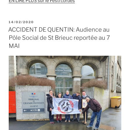
EN LIRE PLUS sur le Festi’cordes
PUBLIÉ
14/02/2020
LE
ACCIDENT DE QUENTIN: Audience au
Pôle Social de St Brieuc reportée au 7
MAI