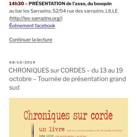
14h30
– PRÉSENTATION de l’asso, du bouquin
au bar les Sarrazins, 52/54 rue des sarrazins, LILLE
(
http://les-sarrazins.org/
)
Évènement facebook
de
Continuer la lecture
« LILLE
–
discussion
PUBLIÉ
08/10/2019
LE
et
CHRONIQUES sur CORDES – du 13 au 19
rencontre
octobre – Tournée de présentation grand
cordistes
sud
(samedi
7
décembre) »