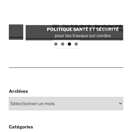
FI
POLITIQUE SANTÉ ET SÉCURITÉ
uti
pour les travaux sur cordes
Archives
Catégories