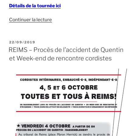
Détails de la tournée ici
de
Continuer la lecture
« CHRONIQUES
sur
CORDES
PUBLIÉ
22/09/2019
LE
–
REIMS – Procès de l’accident de Quentin
du
et Week-end de rencontre cordistes
13
au
19
octobre
–
Tournée
de
présentation
grand
sud »