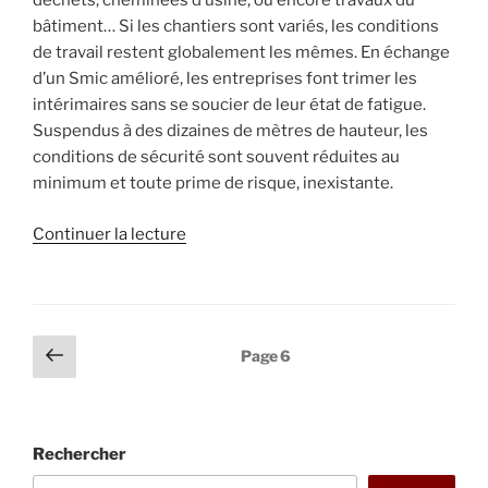
déchets, cheminées d’usine, ou encore travaux du
bâtiment… Si les chantiers sont variés, les conditions
de travail restent globalement les mêmes. En échange
d’un Smic amélioré, les entreprises font trimer les
intérimaires sans se soucier de leur état de fatigue.
Suspendus à des dizaines de mètres de hauteur, les
conditions de sécurité sont souvent réduites au
minimum et toute prime de risque, inexistante.
de
Continuer la lecture
« ALÈS
–
Chroniques
sur
Pagination
Page
Page
6
cordes
précédente
des
et
publications
accident
de
Rechercher
travail »