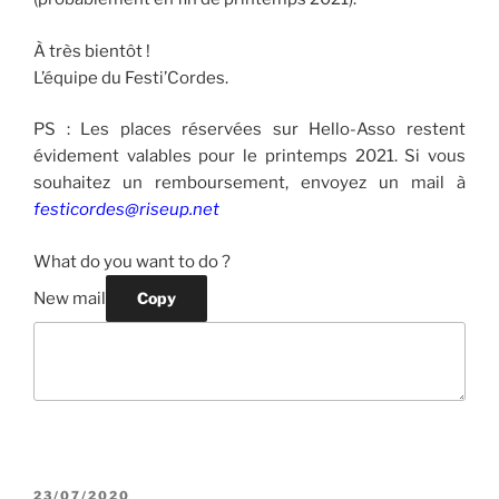
À très bientôt !
L’équipe du Festi’Cordes.
PS : Les places réservées sur Hello-Asso restent
évidement valables pour le printemps 2021. Si vous
souhaitez un remboursement, envoyez un mail à
festicordes@riseup.net
What do you want to do ?
New mail
Copy
PUBLIÉ
23/07/2020