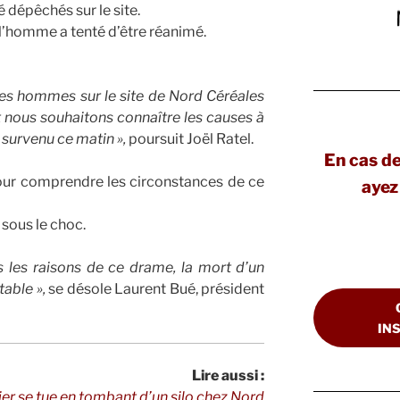
 dépêchés sur le site.
 l’homme a tenté d’être réanimé.
es hommes sur le site de Nord Céréales
t nous souhaitons connaître les causes à
t survenu ce matin »,
poursuit Joël Ratel.
En cas d
ur comprendre les circonstances de ce
ayez 
 sous le choc.
s les raisons de ce drame, la mort d’un
able »,
se désole Laurent Bué, président
IN
Lire aussi :
rier se tue en tombant d’un silo chez Nord