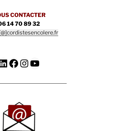
OUS CONTACTER
06 14 70 89 32
[@]cordistesencolere.fr
LinkedIn
Facebook
Instagram
YouTube