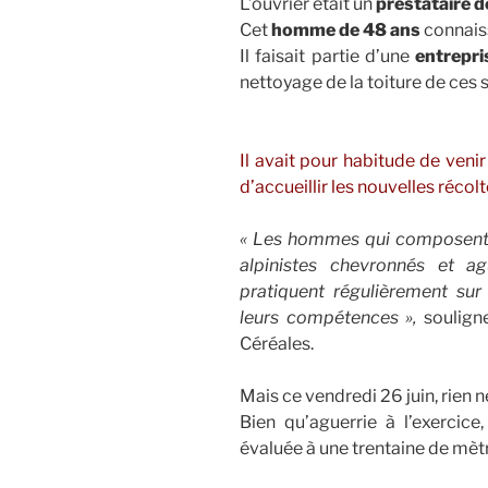
L’ouvrier était un
prestataire d
Cet
homme de 48 ans
connaiss
Il faisait partie d’une
entrepri
nettoyage de la toiture de ces s
Il avait pour habitude de veni
d’accueillir les nouvelles récolt
« Les hommes qui composent l
alpinistes chevronnés et a
pratiquent régulièrement sur
leurs compétences »,
souligne
Céréales.
Mais ce vendredi 26 juin, rien
Bien qu’aguerrie à l’exercice
évaluée à une trentaine de mèt