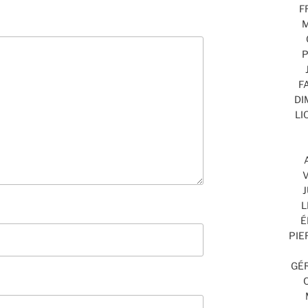
F
M
P
F
DI
LI
V
J
L
É
PIE
GÉR