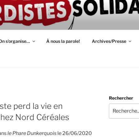
ION D'AUTODÉFENSE 
épendant(e)s : lutte, entraide, partage d'infos et témoignage
S
On s’organise…
À nous la parole!
Archives/Presse
Rechercher
te perd la vie en
chez Nord Céréales
dans
le Phare Dunkerquois
le 26/06/2020