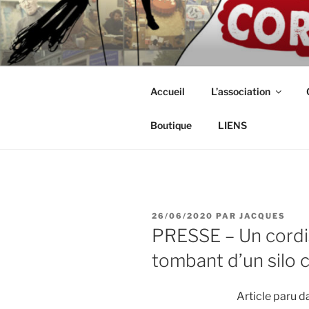
Aller
au
ASSOCIAT
contenu
Intérimaires, embauché(e)s, ind
principal
CORDISTE
Accueil
L’association
Boutique
LIENS
PUBLIÉ
26/06/2020
PAR
JACQUES
LE
PRESSE – Un cordis
tombant d’un silo 
Article paru 