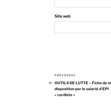
Site web
Navigation
Article
PRÉCÉDENT
de
précédent
OUTILS DE LUTTE – Fiche de m
disposition par le salarié d’EPI
l’article
« cordiste »