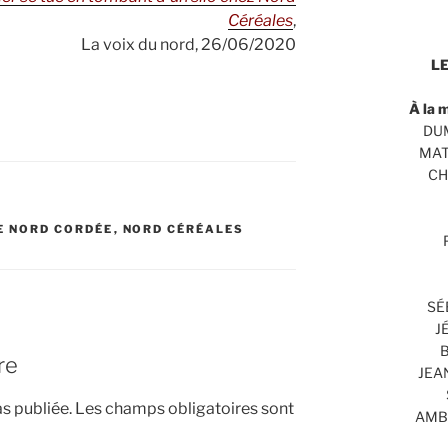
Céréales
,
La voix du nord, 26/06/2020
LE
À la 
DUM
MAT
CH
E NORD CORDÉE
,
NORD CÉRÉALES
SÉ
J
B
re
JEA
s publiée.
Les champs obligatoires sont
AMBR