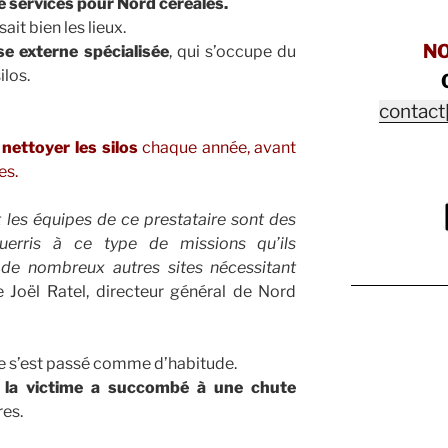
e services pour Nord céréales.
ait bien les lieux.
N
se externe spécialisée
, qui s’occupe du
ilos.
contact
r
nettoyer les silos
chaque année, avant
es.
es équipes de ce prestataire sont des
guerris à ce type de missions qu’ils
 de nombreux autres sites nécessitant
 Joël Ratel, directeur général de Nord
 ne s’est passé comme d’habitude.
,
la victime a succombé à une chute
res.