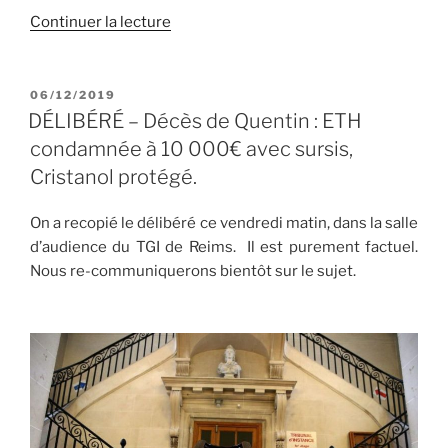
de
Continuer la lecture
« BRETAGNE
–
Ultime
PUBLIÉ
06/12/2019
LE
procès
DÉLIBÉRÉ – Décès de Quentin : ETH
de
condamnée à 10 000€ avec sursis,
l’accident
Cristanol protégé.
de
Quentin
On a recopié le délibéré ce vendredi matin, dans la salle
+
d’audience du TGI de Reims. Il est purement factuel.
rencontre
Nous re-communiquerons bientôt sur le sujet.
cordistes »