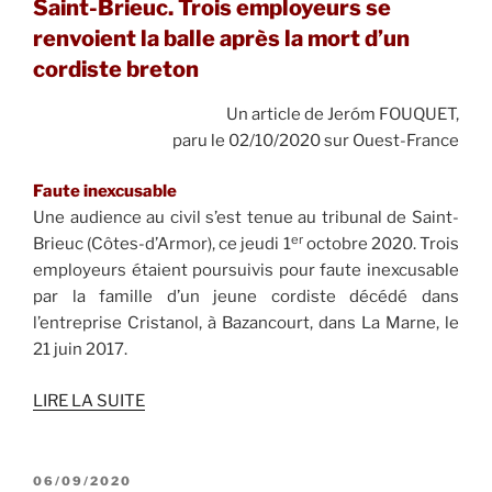
Saint-Brieuc. Trois employeurs se
renvoient la balle après la mort d’un
cordiste breton
Un article de
Jeróm FOUQUET,
p
aru le 02/10/2020 sur Ouest-France
Faute inexcusable
Une audience au civil s’est tenue au tribunal de Saint-
er
Brieuc (Côtes-d’Armor), ce jeudi 1
octobre 2020. Trois
employeurs étaient poursuivis pour faute inexcusable
par la famille d’un jeune cordiste décédé dans
l’entreprise Cristanol, à Bazancourt, dans La Marne, le
21 juin 2017.
LIRE LA SUITE
PUBLIÉ
06/09/2020