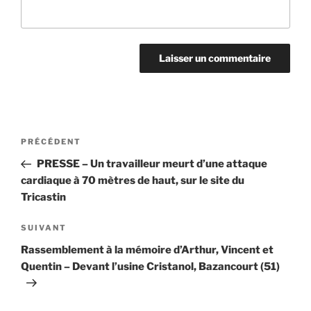
Navigation
Article
PRÉCÉDENT
de
précédent
PRESSE – Un travailleur meurt d’une attaque
l’article
cardiaque à 70 mètres de haut, sur le site du
Tricastin
Article
SUIVANT
suivant
Rassemblement à la mémoire d’Arthur, Vincent et
Quentin – Devant l’usine Cristanol, Bazancourt (51)