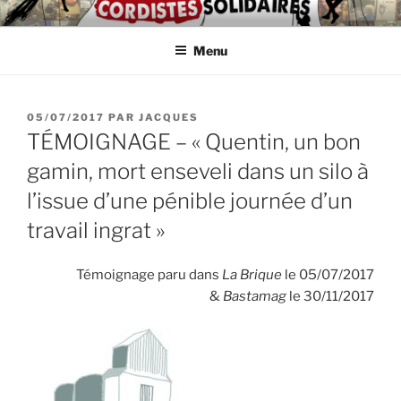
Aller
ASSOCIATION
Intérimaires, embauché(e)s, indépendant(e)s : lutte, entraide,
au
partage d'infos et témoignages
D'AUTODÉFENSE DE
Menu
contenu
principal
CORDISTES
PUBLIÉ
05/07/2017
PAR
JACQUES
LE
TÉMOIGNAGE – « Quentin, un bon
gamin, mort enseveli dans un silo à
l’issue d’une pénible journée d’un
travail ingrat »
Témoignage paru dans
La Brique
le 05/07/2017
&
Bastamag
le 30/11/2017