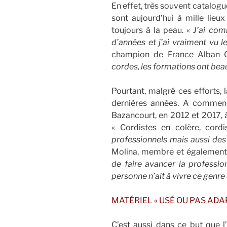
En effet, très souvent catalog
sont aujourd’hui à mille lieux
toujours à la peau. «
J’ai com
d’années et j’ai vraiment vu l
champion de France Alban G
cordes, les formations ont b
Pourtant, malgré ces efforts, 
dernières années. A commenc
Bazancourt, en 2012 et 2017, à 
« Cordistes en colère, cordi
professionnels mais aussi de
Molina, membre et également 
de faire avancer la professio
personne n’ait à vivre ce genr
MATÉRIEL « USÉ OU PAS ADA
C’est aussi dans ce but que 