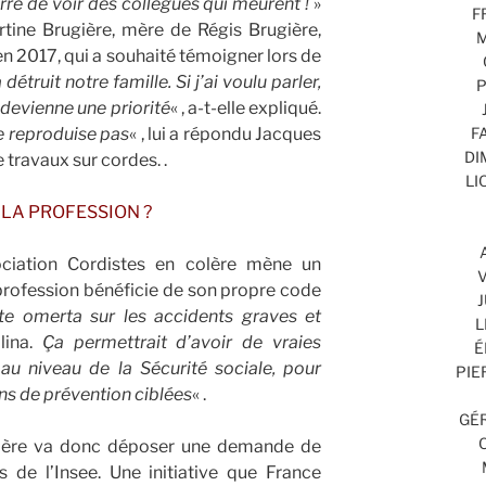
rre de voir des collègues qui meurent !
»
F
tine Brugière, mère de Régis Brugière,
M
en 2017, qui a souhaité témoigner lors de
détruit notre famille. Si j’ai voulu parler,
P
 devienne une priorité
« , a-t-elle expliqué.
F
e reproduise pas
« , lui a répondu Jacques
DI
travaux sur cordes. .
LI
 LA PROFESSION ?
sociation Cordistes en colère mène un
V
 profession bénéficie de son propre code
J
te omerta sur les accidents graves et
L
lina.
Ça permettrait d’avoir de vraies
É
au niveau de la Sécurité sociale, pour
PIE
ns de prévention ciblées
« .
GÉR
colère va donc déposer une demande de
de l’Insee. Une initiative que France