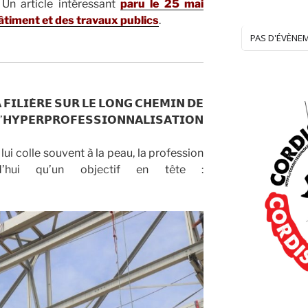
.
Un article intéressant
paru le 25 mai
âtiment et des travaux publics
.
PAS D'ÉVÈNE
.
 𝗙𝗜𝗟𝗜𝗘̀𝗥𝗘 𝗦𝗨𝗥 𝗟𝗘 𝗟𝗢𝗡𝗚 𝗖𝗛𝗘𝗠𝗜𝗡 𝗗𝗘
’𝗛𝗬𝗣𝗘𝗥𝗣𝗥𝗢𝗙𝗘𝗦𝗦𝗜𝗢𝗡𝗡𝗔𝗟𝗜𝗦𝗔𝗧𝗜𝗢𝗡
lui colle souvent à la peau, la profession
d’hui qu’un objectif en tête :