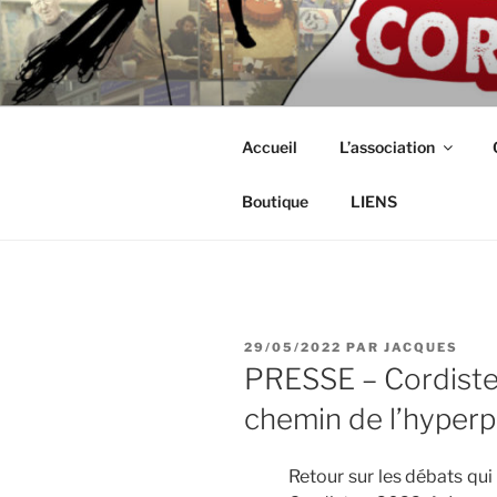
Aller
au
ASSOCIAT
contenu
Intérimaires, embauché(e)s, ind
principal
CORDISTE
Accueil
L’association
Boutique
LIENS
PUBLIÉ
29/05/2022
PAR
JACQUES
LE
PRESSE – Cordistes :
chemin de l’hyperp
Retour sur les débats qu