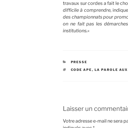
travaux sur cordes a fait le ch
difficile à comprendre,
indique
des championnats pour promouvo
on ne fait pas les démarches
institutions.
«
CATÉGORIES
PRESSE
ÉTIQUETTES
CODE APE
,
LA PAROLE AUX
Laisser un commentai
Votre adresse e-mail ne sera pa
indiqués avec
*