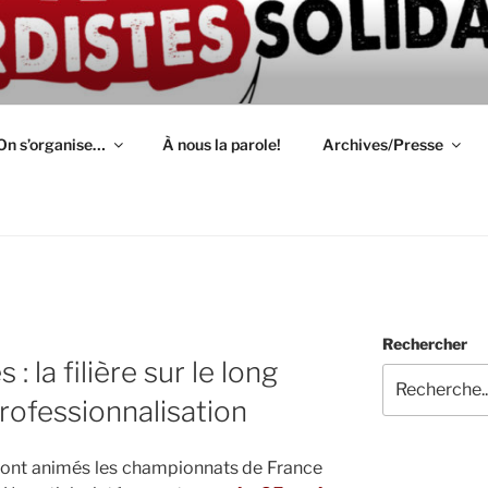
ION D'AUTODÉFENSE 
épendant(e)s : lutte, entraide, partage d'infos et témoignage
S
On s’organise…
À nous la parole!
Archives/Presse
Rechercher
 la filière sur le long
rofessionnalisation
i ont animés les championnats de France