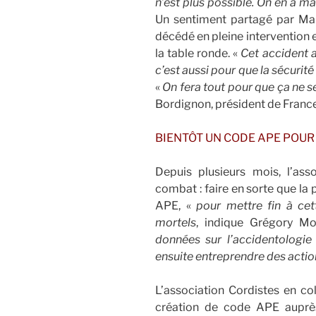
n’est plus possible. On en a ma
Un sentiment partagé par Mar
décédé en pleine intervention 
la table ronde. «
Cet accident a 
c’est aussi pour que la sécurité
«
On fera tout pour que ça ne s
Bordignon, président de France 
BIENTÔT UN CODE APE POUR
Depuis plusieurs mois, l’as
combat : faire en sorte que la
APE, «
pour mettre fin à cet
mortels
, indique Grégory Mo
données sur l’accidentologie 
ensuite entreprendre des actio
L’association Cordistes en 
création de code APE auprès 