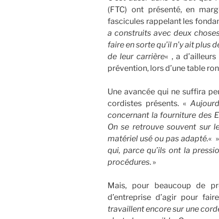
(FTC) ont présenté, en mar
fascicules rappelant les fonda
a construits avec deux choses 
faire en sorte qu’il n’y ait plu
de leur carrière
« , a d’ailleur
prévention, lors d’une table ro
Une avancée qui ne suffira pe
cordistes présents. «
Aujourd
concernant la fourniture des E
On se retrouve souvent sur le
matériel usé ou pas adapté.
« 
qui, parce qu’ils ont la press
procédures
. »
Mais, pour beaucoup de pro
d’entreprise d’agir pour fai
travaillent encore sur une cord