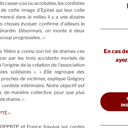
ués casse-cou ou acrobates, les cordistes
 de cette image d’Epinal qui leur colle
mencé dans le milieu il y a une dizaine
es choses évoluer,
confirme d’ailleurs le
irardin.
Désormais, on monte à deux
eaucoup progressées…
«
En cas d
la filière a connu son lot de drames ces
er par les trois accidents mortels de
ayez 
l’origine de la création de l’association
stes solidaires ». «
Elle regroupe des
s proches de victimes
, explique Grégory
cordiste intérimaire.
Notre objectif est
n, de manière collective, pour que plus
e de drame
. » .
IN
PTÉ »
l’OPPBTP et France travaux sur cordes