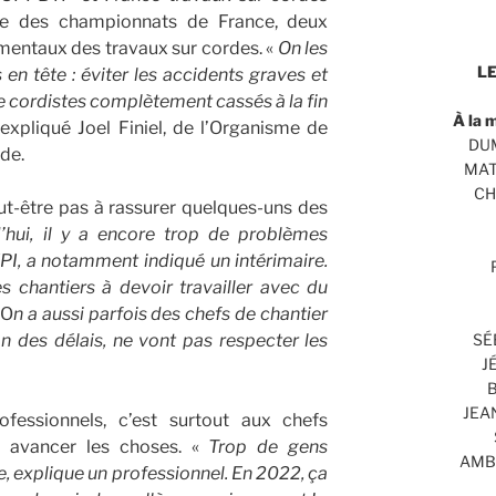
ge des championnats de France, deux
mentaux des travaux sur cordes. «
On les
LE
en tête : éviter les accidents graves et
s de cordistes complètement cassés à la fin
À la 
s expliqué Joel Finiel, de l’Organisme de
DUM
nde.
MAT
CH
ut-être pas à rassurer quelques-uns des
’hui, il y a encore trop de problèmes
PI, a notamment indiqué un intérimaire.
s chantiers à devoir travailler avec du
»O
n a aussi parfois des chefs de chantier
SÉ
ion des délais, ne vont pas respecter les
J
B
JEA
fessionnels, c’est surtout aux chefs
re avancer les choses. «
Trop de gens
AMBR
e, explique un professionnel. En 2022, ça