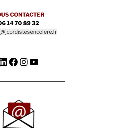
OUS CONTACTER
06 14 70 89 32
[@]cordistesencolere.fr
LinkedIn
Facebook
Instagram
YouTube