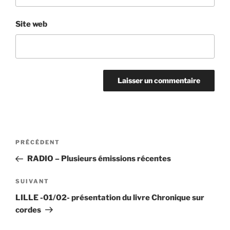
Site web
Navigation
Article
PRÉCÉDENT
de
précédent
RADIO – Plusieurs émissions récentes
l’article
Article
SUIVANT
suivant
LILLE -01/02- présentation du livre Chronique sur
cordes