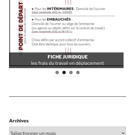
FI
POLITIQUE SANTÉ ET SÉCURITÉ
uti
pour les travaux sur cordes
Archives