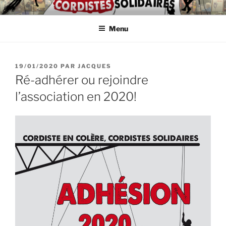
Aller
ASSOCIATION
Intérimaires, embauché(e)s, indépendant(e)s : lutte, entraide,
au
partage d'infos et témoignages
D'AUTODÉFENSE DE
Menu
contenu
principal
CORDISTES
PUBLIÉ
19/01/2020
PAR
JACQUES
LE
Ré-adhérer ou rejoindre
l’association en 2020!