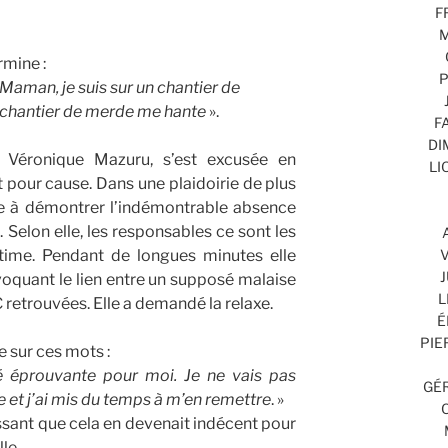
F
M
mine :
P
Maman, je suis sur un chantier de
ce chantier de merde me hante
».
F
DI
e Véronique Mazuru, s’est excusée en
LI
et pour cause. Dans une plaidoirie de plus
hée à démontrer l’indémontrable absence
. Selon elle, les responsables ce sont les
ictime. Pendant de longues minutes elle
V
J
quant le lien entre un supposé malaise
L
 retrouvées. Elle a demandé la relaxe.
É
PIE
 sur ces mots :
é éprouvante pour moi. Je ne vais pas
GÉR
e et j’ai mis du temps à m’en remettre
. »
ssant que cela en devenait indécent pour
le.