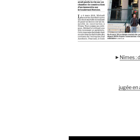
►
Nîmes : 
jugée en 