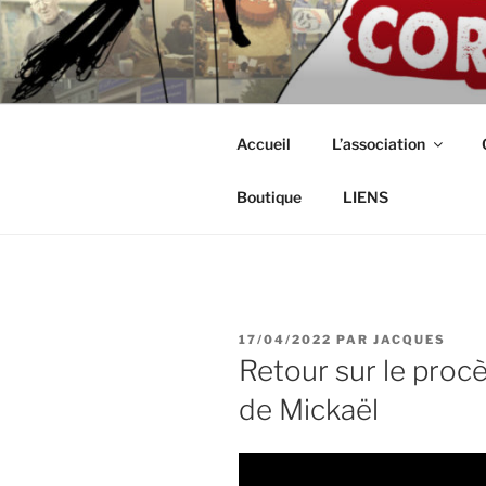
Aller
au
ASSOCIAT
contenu
Intérimaires, embauché(e)s, ind
principal
CORDISTE
Accueil
L’association
Boutique
LIENS
PUBLIÉ
17/04/2022
PAR
JACQUES
LE
Retour sur le procè
de Mickaël