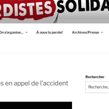
ION D'AUTODÉFENSE 
épendant(e)s : lutte, entraide, partage d'infos et témoignage
S
On s’organise…
À nous la parole!
Archives/Presse
Rechercher
s en appel de l’accident