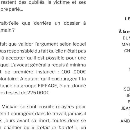
 restent des oubliés, la victime et ses
core parlé…
LE
rait-t’elle que derrière un dossier à
umain ?
À la 
DUM
 fait que valider l’argument selon lequel
MAT
as responsable du fait qu’elle n’était pas
CH
t à accepter qu’il est possible pour une
isque. L’avocat général a requis à minima
nt de première instance : 100 000€
ntaire. Ajoutant qu’il encourageait la
ortance du groupe EIFFAGE, étant donné
SÉ
textes est de 225 000€.
J
B
Mickaël se sont ensuite relayées pour
JEA
tait courageux dans le travail, jamais il
es jours avant sa mort, toutes deux se
AMBR
un chantier où «
c’était le bordel
», un