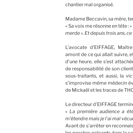
chantier mal organisé.
Madame Beccavin, sa mère, ter
«
Sa voix me résonne en tête : «
merde ». Et depuis trois ans, 
L’avocate d’EIFFAGE, Maîtr
amont de ce qui allait suivre, 
d’une heure, elle s’est attac
de responsabilité de son client
sous-traitants, et aussi, la v
s’improvise même médecin évo
de Mickaël et les traces de THC
Le directeur d’EIFFAGE termine
«
La première audience a ét
m’étendre mais je l’ai mal vécu
Avant de s’arrêter en reconnai
les proches présents dans la sal