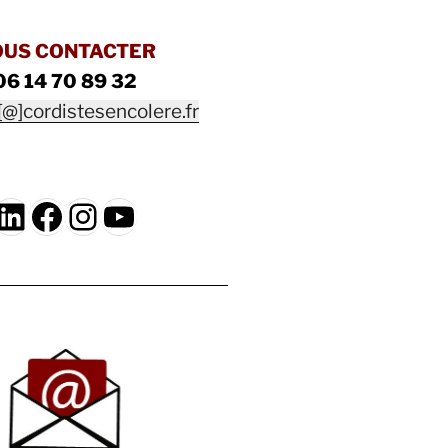
OUS CONTACTER
06 14 70 89 32
[@]cordistesencolere.fr
LinkedIn
Facebook
Instagram
YouTube