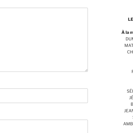
LE
À la 
DUM
MAT
CH
SÉ
J
B
JEA
AMBR