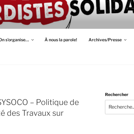
ION D'AUTODÉFENSE 
épendant(e)s : lutte, entraide, partage d'infos et témoignage
S
On s’organise…
À nous la parole!
Archives/Presse
Rechercher
YSOCO – Politique de
té des Travaux sur