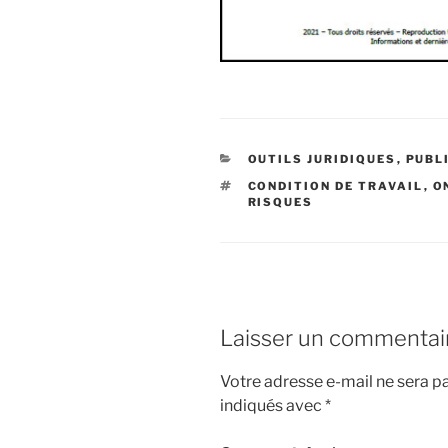
CATÉGORIES
OUTILS JURIDIQUES
,
PUBL
ÉTIQUETTES
CONDITION DE TRAVAIL
,
O
RISQUES
Laisser un commentai
Votre adresse e-mail ne sera pa
indiqués avec
*