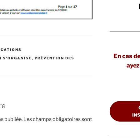
ICATIONS
En cas d
N S'ORGANISE
,
PRÉVENTION DES
ayez 
re
IN
s publiée.
Les champs obligatoires sont