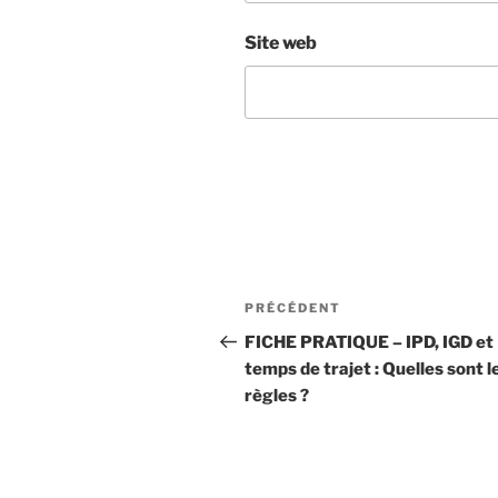
Site web
Navigation
Article
PRÉCÉDENT
de
précédent
FICHE PRATIQUE – IPD, IGD et
temps de trajet : Quelles sont l
l’article
règles ?