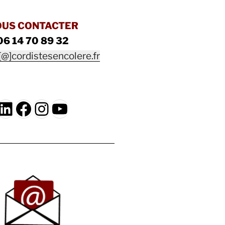
OUS CONTACTER
06 14 70 89 32
[@]cordistesencolere.fr
LinkedIn
Facebook
Instagram
YouTube