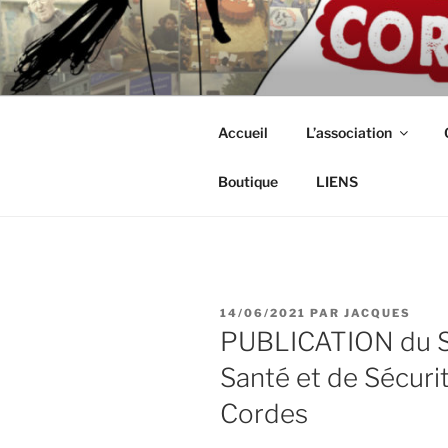
Aller
au
ASSOCIAT
contenu
Intérimaires, embauché(e)s, ind
principal
CORDISTE
Accueil
L’association
Boutique
LIENS
PUBLIÉ
14/06/2021
PAR
JACQUES
LE
PUBLICATION du S
Santé et de Sécuri
Cordes