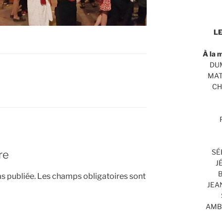
LE
À la 
DUM
MAT
CH
SÉ
re
J
B
s publiée.
Les champs obligatoires sont
JEA
AMBR