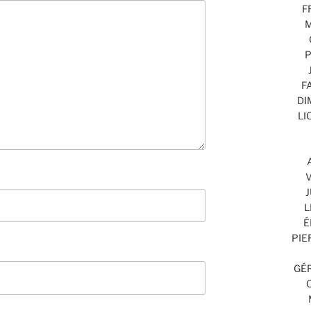
F
M
P
F
DI
LI
V
J
L
É
PIE
GÉR