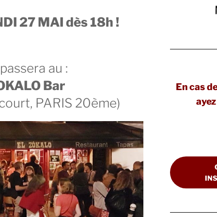
DI 27 MAI dès 18h !
passera au :
OKALO Bar
En cas d
écourt, PARIS 20ème)
ayez 
IN