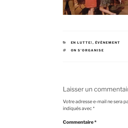
CATÉGORIES
EN LUTTE!
,
ÉVÈNEMENT
ÉTIQUETTES
ON S'ORGANISE
Laisser un commentai
Votre adresse e-mail ne sera pa
indiqués avec
*
Commentaire
*