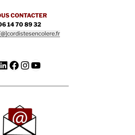
OUS CONTACTER
06 14 70 89 32
[@]cordistesencolere.fr
LinkedIn
Facebook
Instagram
YouTube