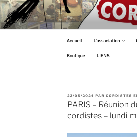
Aller
au
ASSOCIAT
contenu
Intérimaires, embauché(e)s, ind
principal
CORDISTE
Accueil
L’association
Boutique
LIENS
PUBLIÉ
23/05/2024
PAR
CORDISTES E
LE
PARIS – Réunion du
cordistes – lundi m