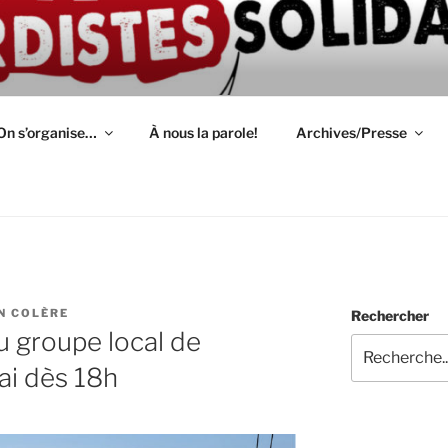
ION D'AUTODÉFENSE 
épendant(e)s : lutte, entraide, partage d'infos et témoignage
S
On s’organise…
À nous la parole!
Archives/Presse
N COLÈRE
Rechercher
 groupe local de
ai dès 18h