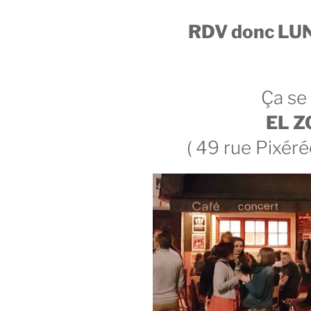
RDV donc LUN
Ça se 
EL Z
( 49 rue Pixér