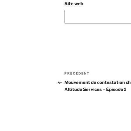
Site web
Navigation
Article
PRÉCÉDENT
de
précédent
Mouvement de contestation ch
Altitude Services – Épisode 1
l’article