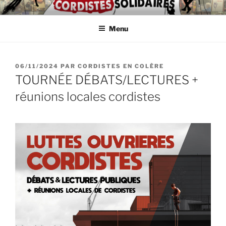
Aller
ASSOCIATION
Intérimaires, embauché(e)s, indépendant(e)s : lutte, entraide,
au
partage d'infos et témoignages
D'AUTODÉFENSE DE
Menu
contenu
principal
CORDISTES
PUBLIÉ
06/11/2024
PAR
CORDISTES EN COLÈRE
LE
TOURNÉE DÉBATS/LECTURES +
réunions locales cordistes