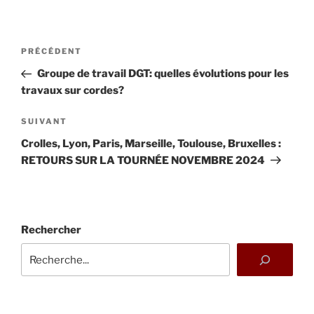
Navigation
Article
PRÉCÉDENT
de
précédent
Groupe de travail DGT: quelles évolutions pour les
l’article
travaux sur cordes?
Article
SUIVANT
suivant
Crolles, Lyon, Paris, Marseille, Toulouse, Bruxelles :
RETOURS SUR LA TOURNÉE NOVEMBRE 2024
Rechercher