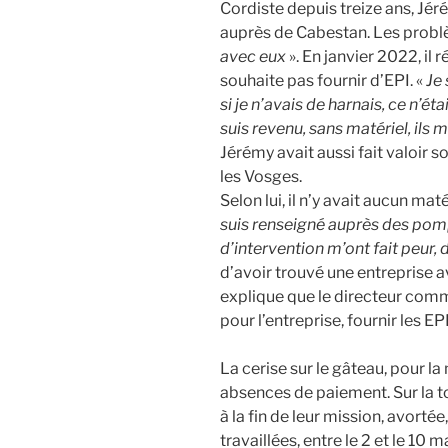
Cordiste depuis treize ans, Jér
auprès de Cabestan. Les probl
avec eux
». En janvier 2022, il
souhaite pas fournir d’EPI. «
Je 
si je n’avais de harnais, ce n’ét
suis revenu, sans matériel, ils m’
Jérémy avait aussi fait valoir s
les Vosges.
Selon lui, il n’y avait aucun mat
suis renseigné auprès des pomp
d’intervention m’ont fait peur, d
d’avoir trouvé une entreprise av
explique que le directeur comme
pour l’entreprise, fournir les EP
La cerise sur le gâteau, pour la
absences de paiement. Sur la t
à la fin de leur mission, avorté
travaillées, entre le 2 et le 10