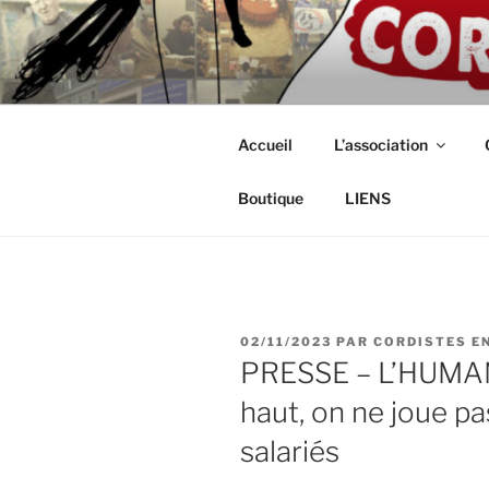
Aller
au
ASSOCIAT
contenu
Intérimaires, embauché(e)s, ind
principal
CORDISTE
Accueil
L’association
Boutique
LIENS
PUBLIÉ
02/11/2023
PAR
CORDISTES E
LE
PRESSE – L’HUMAN
haut, on ne joue pa
salariés