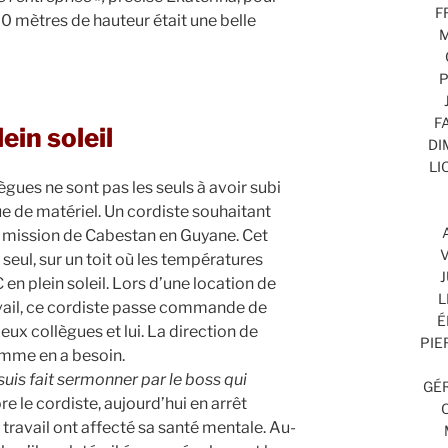
F
220 mètres de hauteur était une belle
M
P
F
ein soleil
DI
LI
ègues ne sont pas les seuls à avoir subi
 de matériel. Un cordiste souhaitant
e mission de Cabestan en Guyane. Cet
V
eul, sur un toit où les températures
J
n plein soleil. Lors d’une location de
L
avail, ce cordiste passe commande de
É
eux collègues et lui. La direction de
PIE
omme en a besoin.
uis fait sermonner par le boss qui
GÉR
ore le cordiste, aujourd’hui en arrêt
 travail ont affecté sa santé mentale. Au-