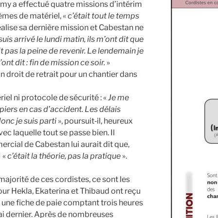
émy a effectué quatre missions d’intérim
èmes de matériel, «
c’était tout le temps
 réalise sa dernière mission et Cabestan ne
suis arrivé le lundi matin, ils m’ont dit que
ait pas la peine de revenir. Le lendemain je
ont dit : fin de mission ce soir.
»
on droit de retrait pour un chantier dans
ériel ni protocole de sécurité : «
Je me
iers en cas d’accident. Les délais
onc je suis parti
», poursuit‑il, heureux
ec laquelle tout se passe bien. Il
rcial de Cabestan lui aurait dit que,
I «
c’était la théorie, pas la pratique
».
 majorité de ces cordistes, ce sont les
our Hekla, Ekaterina et Thibaud ont reçu
e, une fiche de paie comptant trois heures
 mai dernier. Après de nombreuses