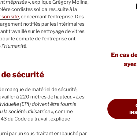
ont méprisés »
, explique Grégory Molina,
lère cordistes solidaires, suite à la
 son site
, concernant l’entreprise. Des
argement notifiés par les intérimaires
nt travaillé sur le nettoyage de vitres
 pour le compte de l’entreprise ont
e
l’Humanité
.
En cas d
ayez 
 de sécurité
 de manque de matériel de sécurité,
availler à 220 mètres de hauteur.
« Les
iduelle (EPI) doivent être fournis
la société utilisatrice »,
comme
IN
-43 du Code du travail, explique
ourni par un sous-traitant embauché par