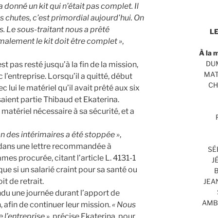
 donné un kit qui n’était pas complet. Il
 chutes, c’est primordial aujourd’hui. On
ns. Le sous-traitant nous a prêté
LE
alement le kit doit être complet »
,
À la 
DUM
st pas resté jusqu’à la fin de la mission,
MAT
’entreprise. Lorsqu’il a quitté, début
CH
c lui le matériel qu’il avait prêté aux six
saient partie Thibaud et Ekaterina.
 matériel nécessaire à sa sécurité, et a
on des intérimaires a été stoppée »
,
l dans une lettre recommandée à
SÉ
mes procurée, citant l’article L. 4131-1
J
que si un salarié craint pour sa santé ou
B
oit de retrait.
JEA
ndu une journée durant l’apport de
AMBR
, afin de continuer leur mission.
« Nous
l’entreprise »,
précise Ekaterina, pour