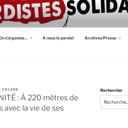
ION D'AUTODÉFENSE 
épendant(e)s : lutte, entraide, partage d'infos et témoignage
S
On s’organise…
À nous la parole!
Archives/Presse
N COLÈRE
Rechercher
ITÉ : À 220 mètres de
s avec la vie de ses