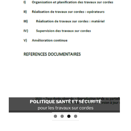
FI
POLITIQUE SANTÉ ET SÉCURITÉ
uti
pour les travaux sur cordes