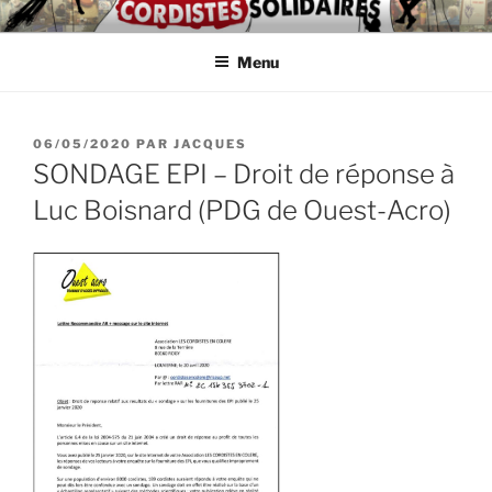
Aller
ASSOCIATION
Intérimaires, embauché(e)s, indépendant(e)s : lutte, entraide,
au
partage d'infos et témoignages
D'AUTODÉFENSE DE
Menu
contenu
principal
CORDISTES
PUBLIÉ
06/05/2020
PAR
JACQUES
LE
SONDAGE EPI – Droit de réponse à
Luc Boisnard (PDG de Ouest-Acro)