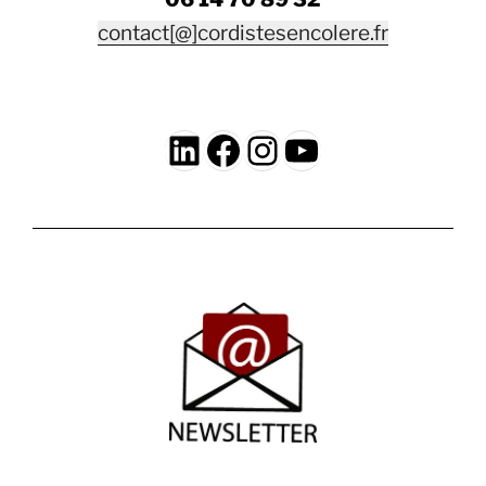
contact[@]cordistesencolere.fr
LinkedIn
Facebook
Instagram
YouTube