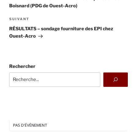
l’article
Boisnard (PDG de Ouest-Acro)
Article
SUIVANT
suivant
RÉSULTATS – sondage fourniture des EPI chez
Ouest-Acro
Rechercher
PAS D'ÉVÈNEMENT